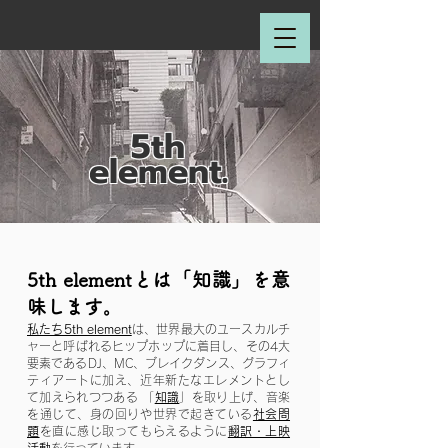
5th
.
element
5th elementとは「知識」を意
味します。
私たち5th element
は、世界最大のユースカルチ
ャーと呼ばれるヒップホップに着目し、その4大
要素であるDJ、MC、ブレイクダンス、グラフィ
ティアートに加え、近年新たなエレメントとし
て加えられつつある 「
知識
」を取り上げ、音楽
を通じて、身の回りや世界で起きている
社会問
題
を直に感じ取ってもらえるように
翻訳・上映