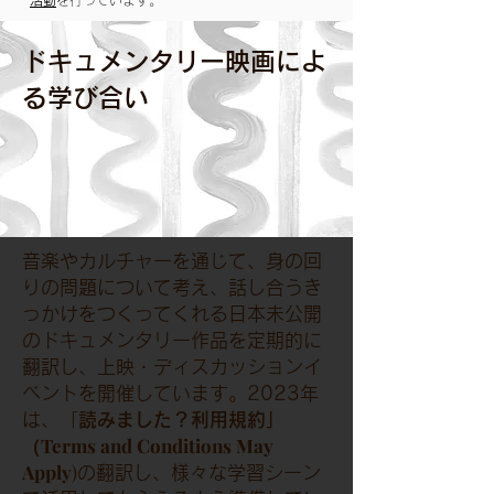
活動
を行っています。
ドキュメンタリー映画によ
る学び合い
音楽やカルチャーを通じて、身の回
りの問題について考え、話し合うき
っかけをつくってくれる日本未公開
のドキュメンタリー作品を定期的に
翻訳し、上映・ディスカッションイ
ベントを開催しています。2023年
は、「
読みました？利用規約」
（Terms and Conditions May
Apply
)
の翻訳し、様々な学習シーン