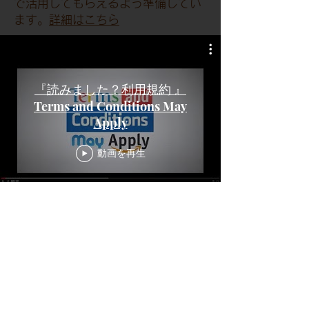
で活用してもらえるよう準備してい
ます。
詳細はこちら
『読みました？利用規約 』
Terms and Conditions May
Apply
動画を再生
▶NEWS
▶FILMS
▶行動原則